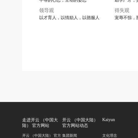
平等的心态，主动的姿态
勤学广才，
领导观
得失观
以才育人，以情励人，以德服人
宠辱不惊，
Kaiyun
走进开云 （中国大
开云 （中国大陆）
陆） 官方网站
官方网站动态
开云 （中国大陆） 官方
集团新闻
文化理念