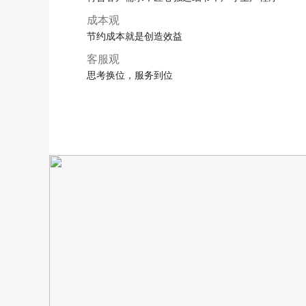
成本观
节约成本就是创造效益
客服观
思考换位，服务到位