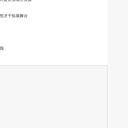
凭才干拓展舞台
我