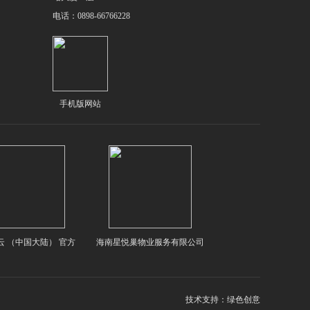
电话：0898-66766228
手机版网站
云 （中国大陆） 官方
海南星悦巢物业服务有限公司
房地产开发有限公司
技术支持：
绿色创意