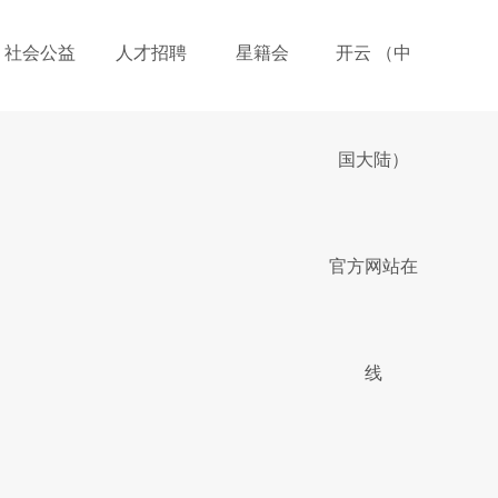
社会公益
人才招聘
星籍会
开云 （中
国大陆）
官方网站在
线