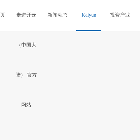
页
走进开云
新闻动态
Kaiyun
投资产业
（中国大
陆） 官方
网站