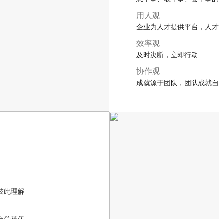
用人观
企业为人才提供平台，人才
效率观
及时决断，立即行动
协作观
成就源于团队，团队成就自
彼此理解