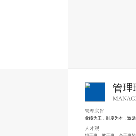
管理
MANAGE
管理宗旨
业绩为王，制度为本，激励
人才观
想干事、敢干事、会干事的