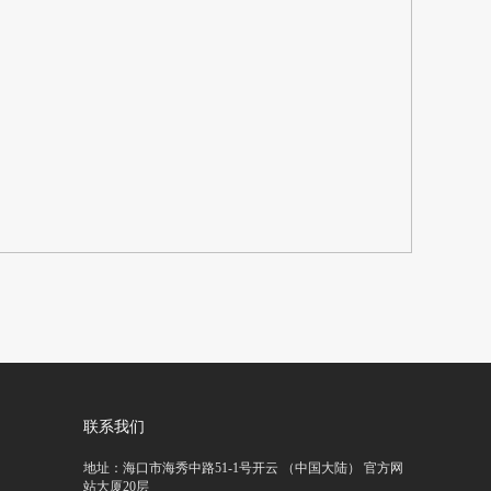
联系我们
地址：海口市海秀中路51-1号开云 （中国大陆） 官方网
站大厦20层